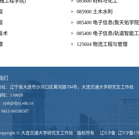
(机械工程学院)
085600 材料与化工
程
085900 土木水利
程
085400 电子信息(詹天佑学院
机技术
085400 电子信息(轨道智能
理
125604 物流工程与管理
我们
地址：辽宁省大连市沙河口区黄河路794号，大连交通大学研究生工作处
编码：
116028
l:
yjsb@djtu.edu.cn
：
0411-84106587
Copyright © 大连交通大学研究生工作处 版权所有 辽ICP备:
辽ICP备170