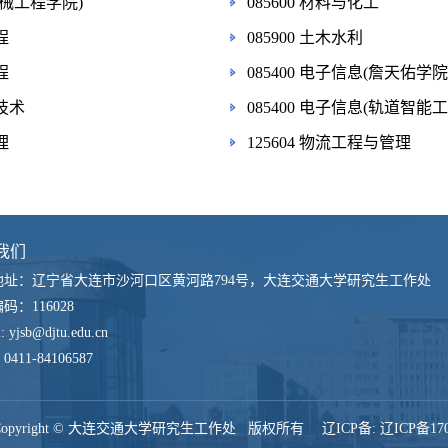
(机械工程学院)
085600 材料与化工
程
085900 土木水利
程
085400 电子信息(詹天佑学院
机技术
085400 电子信息(轨道智能
理
125604 物流工程与管理
我们
地址：辽宁省大连市沙河口区黄河路794号，大连交通大学研究生工作处
编码：
116028
l:
yjsb@djtu.edu.cn
：
0411-84106587
Copyright © 大连交通大学研究生工作处 版权所有 辽ICP备:
辽ICP备170