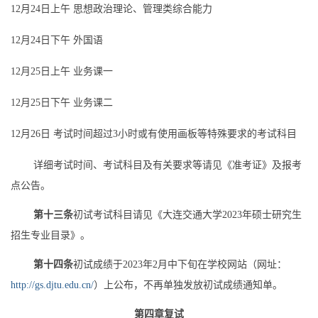
12
月
24
日上午 思想政治理论、管理类综合能力
12
月
24
日下午 外国语
12
月
25
日上午 业务课一
12
月
25
日下午 业务课二
12
月
26
日 考试时间超过
3
小时或有使用画板等特殊要求的考试科目
详细考试时间、考试科目及有关要求等请见《准考证》及报考
点公告。
第十三条
初试考试科目请见《大连交通大学
2023
年硕士研究生
招生专业目录》。
第十四条
初试成绩于
2023
年
2
月中下旬
在学校
网站（网址：
http://gs.djtu.edu.cn/
）上公布，不再单独发放
初试
成绩通知单。
第四章
复试