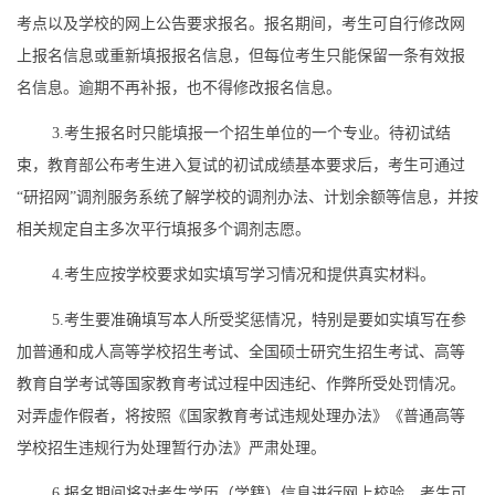
考点以及
学校
的网上公告要求报名。报名期间，考生可自行修改网
上报名信息或重新填报报名信息，但每位考生只能保留一条有效报
名信息。逾期不再补报，也不得修改报名信息。
3.
考生报名时只
能
填报一个招生单位的一个专业。待初试结
束，教育部公布考生进入复试的初试成绩基本要求后，考生可通过
“
研招网
”
调剂服务系统了解
学校
的调剂办法、计划余额等信息，并按
相关规定自主多次平行填报多个调剂志愿。
4.
考生应按
学校
要求如实填写学习情况和提供真实材料。
5.
考生要准确填写本人所受奖惩情况，特别是要如实填写在参
加普通和成人高等学校招生考试、全国硕士研究生招生考试、高等
教育自学考试等国家教育考试过程中因违纪、作弊所受处罚情况。
对弄虚作假者，将按照《国家教育考试违规处理办法》《普通高等
学校招生违规行为处理暂行办法》严肃处理。
6.
报名期间将对考生学历（学籍）信息进行网上校验，考生可