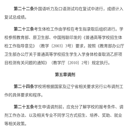
第二十二条
外国语听力及口语测试均在复试中进行，成绩计入
复试总成绩。
第二十三条
考生体检工作由
学校
在考生拟录取后组织进行。
学
校
参照教育部、原卫生部、中国残联印发的《普通高等学校招生体
检工作指导意见》（教学〔
2003
〕
3
号）要求，按照《教育部办公厅
卫生部办公厅关于普通高等学校招生学生入学身体检查取消乙肝项
目检测有关问题的通知》（教学厅〔
2010
〕
2
号）规定执行。
第五章
调剂
第二十四条
学校
将根据国家及辽宁省相关要求另行公布调剂工
作的具体要求和程序。
第二十五条
考生申请调剂前，应充分了解
学校
的
报考条件、
调
剂工作办法
、
以及相关专业不同学习方式招生、培养、奖助、就业
等相关政策。