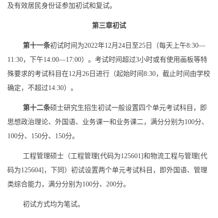
及有效居民身份证参加初试和复试。
第三章
初试
第十一条
初试时间为
2022
年
12
月
24
日至
25
日（每天上午
8:30—
11:30
，下午
14:00—17:00
）。考试时间超过
3
小时或有使用画板等特
殊要求的考试科目在
12
月
26
日进行（起始时间
8:30
，截止时间由
学校
确定，不超过
14:30
）。
第十二条
硕士研究生招生初试一般设置四个单元考试科目，即
思想政治理论、外国语、业务课一和业务课二，满分分别为
100
分、
100
分、
150
分、
150
分。
工程管理硕士（工程管理
[
代码为
125601]
和物流工程与管理
[
代
码为
125604]
，下同）初试设置两个单元考试科目，即外国语、管理
类综合能力，满分分别为
100
分、
200
分。
初试方式均为笔试。